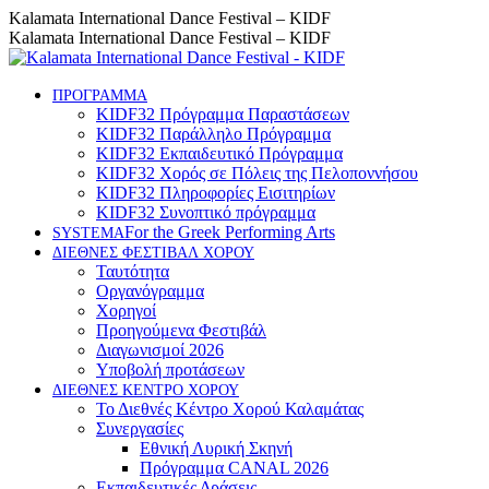
Skip
Instagram
Facebook
YouTube
Kalamata International Dance Festival – KIDF
to
page
page
page
Kalamata International Dance Festival – KIDF
content
opens
opens
opens
in
in
in
new
new
new
ΠΡΟΓΡΑΜΜΑ
KIDF32 Πρόγραμμα Παραστάσεων
window
window
window
KIDF32 Παράλληλο Πρόγραμμα
KIDF32 Εκπαιδευτικό Πρόγραμμα
KIDF32 Χορός σε Πόλεις της Πελοποννήσου
KIDF32 Πληροφορίες Εισιτηρίων
KIDF32 Συνοπτικό πρόγραμμα
For the Greek Performing Arts
SYSTEMA
ΔΙΕΘΝΕΣ ΦΕΣΤΙΒΑΛ ΧΟΡΟΥ
Ταυτότητα
Οργανόγραμμα
Χορηγοί
Προηγούμενα Φεστιβάλ
Διαγωνισμοί 2026
Υποβολή προτάσεων
ΔΙΕΘΝΕΣ ΚΕΝΤΡΟ ΧΟΡΟΥ
Το Διεθνές Κέντρο Χορού Καλαμάτας
Συνεργασίες
Εθνική Λυρική Σκηνή
Πρόγραμμα CANAL 2026
Εκπαιδευτικές Δράσεις