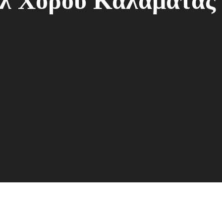
άλ Χορού Καλαμάτας