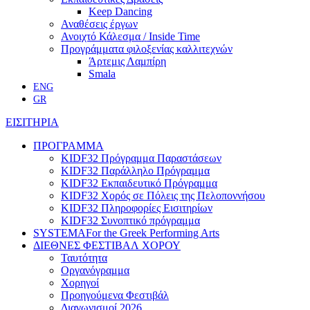
Keep Dancing
Αναθέσεις έργων
Ανοιχτό Κάλεσμα / Inside Time
Προγράμματα φιλοξενίας καλλιτεχνών
Άρτεμις Λαμπίρη
Smala
ENG
GR
ΕΙΣΙΤΗΡΙΑ
ΠΡΟΓΡΑΜΜΑ
KIDF32 Πρόγραμμα Παραστάσεων
KIDF32 Παράλληλο Πρόγραμμα
KIDF32 Εκπαιδευτικό Πρόγραμμα
KIDF32 Χορός σε Πόλεις της Πελοποννήσου
KIDF32 Πληροφορίες Εισιτηρίων
KIDF32 Συνοπτικό πρόγραμμα
SYSTEMA
For the Greek Performing Arts
ΔΙΕΘΝΕΣ ΦΕΣΤΙΒΑΛ ΧΟΡΟΥ
Ταυτότητα
Οργανόγραμμα
Χορηγοί
Προηγούμενα Φεστιβάλ
Διαγωνισμοί 2026