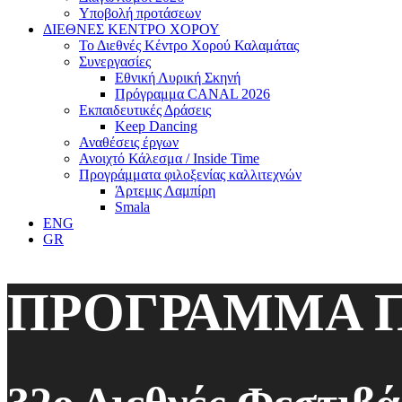
Υποβολή προτάσεων
ΔΙΕΘΝΕΣ ΚΕΝΤΡΟ ΧΟΡΟΥ
Το Διεθνές Κέντρο Χορού Καλαμάτας
Συνεργασίες
Εθνική Λυρική Σκηνή
Πρόγραμμα CANAL 2026
Εκπαιδευτικές Δράσεις
Keep Dancing
Αναθέσεις έργων
Ανοιχτό Κάλεσμα / Inside Time
Προγράμματα φιλοξενίας καλλιτεχνών
Άρτεμις Λαμπίρη
Smala
ENG
GR
ΠΡΟΓΡΑΜΜΑ 