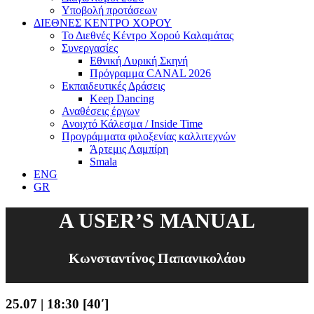
Υποβολή προτάσεων
ΔΙΕΘΝΕΣ ΚΕΝΤΡΟ ΧΟΡΟΥ
Το Διεθνές Κέντρο Χορού Καλαμάτας
Συνεργασίες
Εθνική Λυρική Σκηνή
Πρόγραμμα CANAL 2026
Εκπαιδευτικές Δράσεις
Keep Dancing
Αναθέσεις έργων
Ανοιχτό Κάλεσμα / Inside Time
Προγράμματα φιλοξενίας καλλιτεχνών
Άρτεμις Λαμπίρη
Smala
ENG
GR
A USER’S MANUAL
Κωνσταντίνος Παπανικολάου
25.07 | 18:30 [40′]