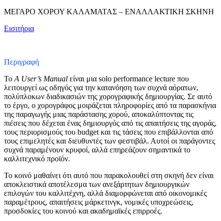
ΜΕΓΑΡΟ ΧΟΡΟΥ ΚΑΛΑΜΑΤΑΣ – ΕΝΑΛΛΑΚΤΙΚΗ ΣΚΗΝΗ
Εισιτήρια
Περιγραφή
To
A User’s Manual
είναι μια solo performance lecture που
λειτουργεί ως οδηγός για την κατανόηση των συχνά αόρατων,
πολύπλοκων διαδικασιών της χορογραφικής δημιουργίας. Σε αυτό
το έργο, ο χορογράφος μοιράζεται πληροφορίες από τα παρασκήνια
της παραγωγής μιας παράστασης χορού, αποκαλύπτοντας τις
πιέσεις που δέχεται ένας δημιουργός από τις απαιτήσεις της αγοράς,
τους περιορισμούς του budget και τις τάσεις που επιβάλλονται από
τους επιμελητές και διευθυντές των φεστιβάλ. Αυτοί οι παράγοντες
συχνά παραμένουν κρυφοί, αλλά επηρεάζουν σημαντικά το
καλλιτεχνικό προϊόν.
Το κοινό μαθαίνει ότι αυτό που παρακολουθεί στη σκηνή δεν είναι
αποκλειστικά αποτέλεσμα των ανεξάρτητων δημιουργικών
επιλογών του καλλιτέχνη, αλλά διαμορφώνεται από οικονομικές
παραμέτρους, απαιτήσεις μάρκετινγκ, νομικές υποχρεώσεις,
προσδοκίες του κοινού και ακαδημαϊκές επιρροές.