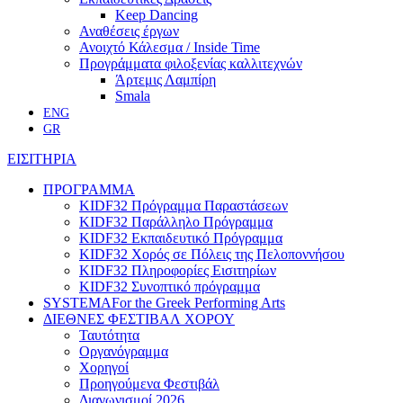
Keep Dancing
Αναθέσεις έργων
Ανοιχτό Κάλεσμα / Inside Time
Προγράμματα φιλοξενίας καλλιτεχνών
Άρτεμις Λαμπίρη
Smala
ENG
GR
ΕΙΣΙΤΗΡΙΑ
ΠΡΟΓΡΑΜΜΑ
KIDF32 Πρόγραμμα Παραστάσεων
KIDF32 Παράλληλο Πρόγραμμα
KIDF32 Εκπαιδευτικό Πρόγραμμα
KIDF32 Χορός σε Πόλεις της Πελοποννήσου
KIDF32 Πληροφορίες Εισιτηρίων
KIDF32 Συνοπτικό πρόγραμμα
SYSTEMA
For the Greek Performing Arts
ΔΙΕΘΝΕΣ ΦΕΣΤΙΒΑΛ ΧΟΡΟΥ
Ταυτότητα
Οργανόγραμμα
Χορηγοί
Προηγούμενα Φεστιβάλ
Διαγωνισμοί 2026