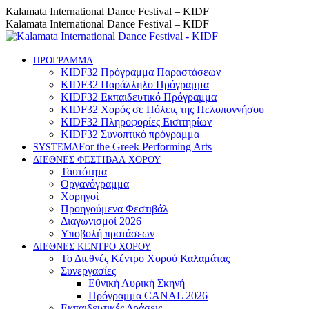
Skip
Instagram
Facebook
YouTube
Kalamata International Dance Festival – KIDF
to
page
page
page
Kalamata International Dance Festival – KIDF
content
opens
opens
opens
in
in
in
new
new
new
ΠΡΟΓΡΑΜΜΑ
KIDF32 Πρόγραμμα Παραστάσεων
window
window
window
KIDF32 Παράλληλο Πρόγραμμα
KIDF32 Εκπαιδευτικό Πρόγραμμα
KIDF32 Χορός σε Πόλεις της Πελοποννήσου
KIDF32 Πληροφορίες Εισιτηρίων
KIDF32 Συνοπτικό πρόγραμμα
For the Greek Performing Arts
SYSTEMA
ΔΙΕΘΝΕΣ ΦΕΣΤΙΒΑΛ ΧΟΡΟΥ
Ταυτότητα
Οργανόγραμμα
Χορηγοί
Προηγούμενα Φεστιβάλ
Διαγωνισμοί 2026
Υποβολή προτάσεων
ΔΙΕΘΝΕΣ ΚΕΝΤΡΟ ΧΟΡΟΥ
Το Διεθνές Κέντρο Χορού Καλαμάτας
Συνεργασίες
Εθνική Λυρική Σκηνή
Πρόγραμμα CANAL 2026
Εκπαιδευτικές Δράσεις