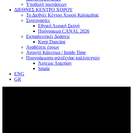
Υποβολή προτάσεων
ΔΙΕΘΝΕΣ ΚΕΝΤΡΟ ΧΟΡΟΥ
Το Διεθνές Κέντρο Χορού Καλαμάτας
Συνεργασίες
Εθνική Λυρική Σκηνή
Πρόγραμμα CANAL 2026
Εκπαιδευτικές Δράσεις
Keep Dancing
Αναθέσεις έργων
Ανοιχτό Κάλεσμα / Inside Time
Προγράμματα φιλοξενίας καλλιτεχνών
Άρτεμις Λαμπίρη
Smala
ENG
GR