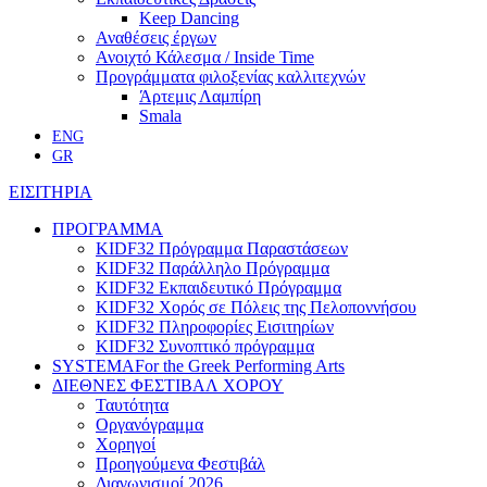
Keep Dancing
Αναθέσεις έργων
Ανοιχτό Κάλεσμα / Inside Time
Προγράμματα φιλοξενίας καλλιτεχνών
Άρτεμις Λαμπίρη
Smala
ENG
GR
ΕΙΣΙΤΗΡΙΑ
ΠΡΟΓΡΑΜΜΑ
KIDF32 Πρόγραμμα Παραστάσεων
KIDF32 Παράλληλο Πρόγραμμα
KIDF32 Εκπαιδευτικό Πρόγραμμα
KIDF32 Χορός σε Πόλεις της Πελοποννήσου
KIDF32 Πληροφορίες Εισιτηρίων
KIDF32 Συνοπτικό πρόγραμμα
SYSTEMA
For the Greek Performing Arts
ΔΙΕΘΝΕΣ ΦΕΣΤΙΒΑΛ ΧΟΡΟΥ
Ταυτότητα
Οργανόγραμμα
Χορηγοί
Προηγούμενα Φεστιβάλ
Διαγωνισμοί 2026