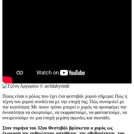
Ποιος είναι ο ρόλος που έχει ένα φεστιβάλ χορού σήμερα; Πώς η
τέχνη του χορού συνδέεται με την εποχή της; Πώς συνομιλεί με
την κοινότητα; Με ποιον τρόπο μπορεί ο χορός να προσφέρει την
δυνατότητα να σκεφτούμε, να εκφραστούμε, να φανταστούμε, να
ονειρευτούμε σε μια εποχή γεμάτη αγωνίες και σκοτάδι;
Στον πυρήνα του 32ου Φεστιβάλ βρίσκεται ο χορός ως
έκφραση της ανθρώπινης αστάθειας, της αβεβαιότητας, του