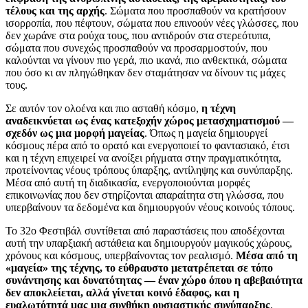
τέλους και της αρχής
. Σώματα που προσπαθούν να κρατήσουν
ισορροπία, που πέφτουν, σώματα που επινοούν νέες γλώσσες, που
δεν χωράνε στα ρούχα τους, που αντιδρούν στα στερεότυπα,
σώματα που συνεχώς προσπαθούν να προσαρμοστούν, που
καλούνται να γίνουν πιο γερά, πιο ικανά, πιο ανθεκτικά, σώματα
που όσο κι αν πληγώθηκαν δεν σταμάτησαν να δίνουν τις μάχες
τους.
Σε αυτόν τον ολοένα και πιο ασταθή κόσμο,
η τέχνη
αναδεικνύεται ως ένας κατεξοχήν χώρος μετασχηματισμού —
σχεδόν ως μια μορφή μαγείας
. Όπως η μαγεία δημιουργεί
κόσμους πέρα από το ορατό και ενεργοποιεί το φαντασιακό, έτσι
και η τέχνη επιχειρεί να ανοίξει ρήγματα στην πραγματικότητα,
προτείνοντας νέους τρόπους ύπαρξης, αντίληψης και συνύπαρξης.
Μέσα από αυτή τη διαδικασία, ενεργοποιούνται μορφές
επικοινωνίας που δεν στηρίζονται απαραίτητα στη γλώσσα, που
υπερβαίνουν τα δεδομένα και δημιουργούν νέους κοινούς τόπους.
Το 32ο Φεστιβάλ συντίθεται από παραστάσεις που αποδέχονται
αυτή την υπαρξιακή αστάθεια και δημιουργούν μαγικούς χώρους,
χρόνους και κόσμους, υπερβαίνοντας τον ρεαλισμό.
Μέσα από τη
«μαγεία» της τέχνης, το εύθραυστο μετατρέπεται σε τόπο
συνάντησης και δυνατότητας — έναν χώρο όπου η αβεβαιότητα
δεν αποκλείεται, αλλά γίνεται κοινό έδαφος, και η
ευαλωτότητά μας μια συνθήκη ουσιαστικής συνύπαρξης
.