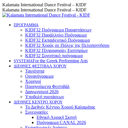
Skip
Instagram
Facebook
YouTube
Kalamata International Dance Festival – KIDF
to
page
page
page
Kalamata International Dance Festival – KIDF
content
opens
opens
opens
in
in
in
new
new
new
ΠΡΟΓΡΑΜΜΑ
KIDF32 Πρόγραμμα Παραστάσεων
window
window
window
KIDF32 Παράλληλο Πρόγραμμα
KIDF32 Εκπαιδευτικό Πρόγραμμα
KIDF32 Χορός σε Πόλεις της Πελοποννήσου
KIDF32 Πληροφορίες Εισιτηρίων
KIDF32 Συνοπτικό πρόγραμμα
For the Greek Performing Arts
SYSTEMA
ΔΙΕΘΝΕΣ ΦΕΣΤΙΒΑΛ ΧΟΡΟΥ
Ταυτότητα
Οργανόγραμμα
Χορηγοί
Προηγούμενα Φεστιβάλ
Διαγωνισμοί 2026
Υποβολή προτάσεων
ΔΙΕΘΝΕΣ ΚΕΝΤΡΟ ΧΟΡΟΥ
Το Διεθνές Κέντρο Χορού Καλαμάτας
Συνεργασίες
Εθνική Λυρική Σκηνή
Πρόγραμμα CANAL 2026
Εκπαιδευτικές Δράσεις