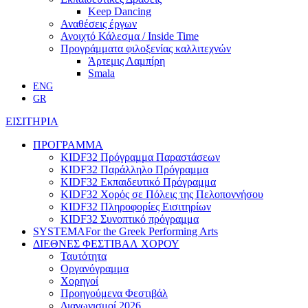
Keep Dancing
Αναθέσεις έργων
Ανοιχτό Κάλεσμα / Inside Time
Προγράμματα φιλοξενίας καλλιτεχνών
Άρτεμις Λαμπίρη
Smala
ENG
GR
ΕΙΣΙΤΗΡΙΑ
ΠΡΟΓΡΑΜΜΑ
KIDF32 Πρόγραμμα Παραστάσεων
KIDF32 Παράλληλο Πρόγραμμα
KIDF32 Εκπαιδευτικό Πρόγραμμα
KIDF32 Χορός σε Πόλεις της Πελοποννήσου
KIDF32 Πληροφορίες Εισιτηρίων
KIDF32 Συνοπτικό πρόγραμμα
SYSTEMA
For the Greek Performing Arts
ΔΙΕΘΝΕΣ ΦΕΣΤΙΒΑΛ ΧΟΡΟΥ
Ταυτότητα
Οργανόγραμμα
Χορηγοί
Προηγούμενα Φεστιβάλ
Διαγωνισμοί 2026