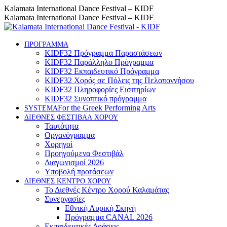
Skip
Instagram
Facebook
YouTube
Kalamata International Dance Festival – KIDF
to
page
page
page
Kalamata International Dance Festival – KIDF
content
opens
opens
opens
in
in
in
new
new
new
ΠΡΟΓΡΑΜΜΑ
KIDF32 Πρόγραμμα Παραστάσεων
window
window
window
KIDF32 Παράλληλο Πρόγραμμα
KIDF32 Εκπαιδευτικό Πρόγραμμα
KIDF32 Χορός σε Πόλεις της Πελοποννήσου
KIDF32 Πληροφορίες Εισιτηρίων
KIDF32 Συνοπτικό πρόγραμμα
For the Greek Performing Arts
SYSTEMA
ΔΙΕΘΝΕΣ ΦΕΣΤΙΒΑΛ ΧΟΡΟΥ
Ταυτότητα
Οργανόγραμμα
Χορηγοί
Προηγούμενα Φεστιβάλ
Διαγωνισμοί 2026
Υποβολή προτάσεων
ΔΙΕΘΝΕΣ ΚΕΝΤΡΟ ΧΟΡΟΥ
Το Διεθνές Κέντρο Χορού Καλαμάτας
Συνεργασίες
Εθνική Λυρική Σκηνή
Πρόγραμμα CANAL 2026
Εκπαιδευτικές Δράσεις