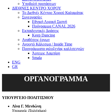
Υποβολή προτάσεων
ΔΙΕΘΝΕΣ ΚΕΝΤΡΟ ΧΟΡΟΥ
Το Διεθνές Κέντρο Χορού Καλαμάτας
Συνεργασίες
Εθνική Λυρική Σκηνή
Πρόγραμμα CANAL 2026
Εκπαιδευτικές Δράσεις
Keep Dancing
Αναθέσεις έργων
Ανοιχτό Κάλεσμα / Inside Time
Προγράμματα φιλοξενίας καλλιτεχνών
Άρτεμις Λαμπίρη
Smala
ENG
GR
ΟΡΓΑΝΟΓΡΑΜΜΑ
ΥΠΟΥΡΓΕΙΟ ΠΟΛΙΤΙΣΜΟΥ
Λίνα Γ. Μενδώνη
Υπουργός Πολιτισμού