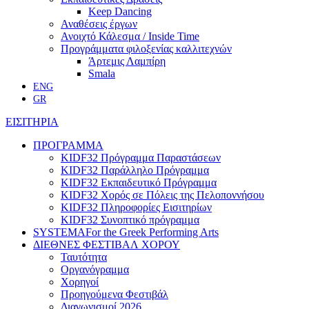
Keep Dancing
Αναθέσεις έργων
Ανοιχτό Κάλεσμα / Inside Time
Προγράμματα φιλοξενίας καλλιτεχνών
Άρτεμις Λαμπίρη
Smala
ENG
GR
ΕΙΣΙΤΗΡΙΑ
ΠΡΟΓΡΑΜΜΑ
KIDF32 Πρόγραμμα Παραστάσεων
KIDF32 Παράλληλο Πρόγραμμα
KIDF32 Εκπαιδευτικό Πρόγραμμα
KIDF32 Χορός σε Πόλεις της Πελοποννήσου
KIDF32 Πληροφορίες Εισιτηρίων
KIDF32 Συνοπτικό πρόγραμμα
SYSTEMA
For the Greek Performing Arts
ΔΙΕΘΝΕΣ ΦΕΣΤΙΒΑΛ ΧΟΡΟΥ
Ταυτότητα
Οργανόγραμμα
Χορηγοί
Προηγούμενα Φεστιβάλ
Διαγωνισμοί 2026