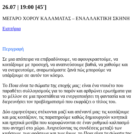
26.07 | 19:00 [45′]
ΜΕΓΑΡΟ ΧΟΡΟΥ ΚΑΛΑΜΑΤΑΣ – ΕΝΑΛΛΑΚΤΙΚΗ ΣΚΗΝΗ
Εισιτήρια
Περιγραφή
Σε μια απόπειρα να επιβραδύνουμε, να αφουγκραστούμε, να
κοιτάξουμε με προσοχή, να αναπνεύσουμε βαθιά, να χαθούμε και
να ονειρευτούμε, αναρωτιόμαστε ξανά πώς μπορούμε να
υπάρξουμε σε αυτόν τον κόσμο.
Το
Ποια είναι τα σώματα της εποχής μας;
είναι ένα ντουέτο που
παραθέτει συλλογισμούς για το παρόν και αρθρώνει ερωτήματα για
το μέλλον σε μια προσπάθεια να ενεργοποιήσει τη φαντασία και να
διερευνήσει τον προβληματισμό που εκφράζει ο τίτλος του.
Δύο ερμηνεύτριες στέκονται μαζί και απέναντί μας: τις κοιτάζουμε
και μας κοιτάζουν, τις παρατηρούμε καθώς δημιουργούν κινητικά
και ηχητικά μοτίβα που κορυφώνονται σε έναν ρυθμικό καλπασμό
που αντηχεί στο χώρο. Ανιχνεύοντας τις συνδέσεις μεταξύ των
κινήσεων, των φράσεων και των ήχων, το
Ποια είναι τα σώματα της