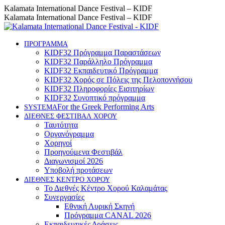
Skip
Instagram
Facebook
YouTube
Kalamata International Dance Festival – KIDF
to
page
page
page
Kalamata International Dance Festival – KIDF
content
opens
opens
opens
in
in
in
new
new
new
ΠΡΟΓΡΑΜΜΑ
KIDF32 Πρόγραμμα Παραστάσεων
window
window
window
KIDF32 Παράλληλο Πρόγραμμα
KIDF32 Εκπαιδευτικό Πρόγραμμα
KIDF32 Χορός σε Πόλεις της Πελοποννήσου
KIDF32 Πληροφορίες Εισιτηρίων
KIDF32 Συνοπτικό πρόγραμμα
For the Greek Performing Arts
SYSTEMA
ΔΙΕΘΝΕΣ ΦΕΣΤΙΒΑΛ ΧΟΡΟΥ
Ταυτότητα
Οργανόγραμμα
Χορηγοί
Προηγούμενα Φεστιβάλ
Διαγωνισμοί 2026
Υποβολή προτάσεων
ΔΙΕΘΝΕΣ ΚΕΝΤΡΟ ΧΟΡΟΥ
Το Διεθνές Κέντρο Χορού Καλαμάτας
Συνεργασίες
Εθνική Λυρική Σκηνή
Πρόγραμμα CANAL 2026
Εκπαιδευτικές Δράσεις