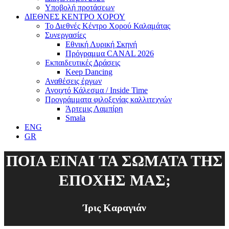
Υποβολή προτάσεων
ΔΙΕΘΝΕΣ ΚΕΝΤΡΟ ΧΟΡΟΥ
Το Διεθνές Κέντρο Χορού Καλαμάτας
Συνεργασίες
Εθνική Λυρική Σκηνή
Πρόγραμμα CANAL 2026
Εκπαιδευτικές Δράσεις
Keep Dancing
Αναθέσεις έργων
Ανοιχτό Κάλεσμα / Inside Time
Προγράμματα φιλοξενίας καλλιτεχνών
Άρτεμις Λαμπίρη
Smala
ENG
GR
ΠΟΙΑ ΕΙΝΑΙ ΤΑ ΣΩΜΑΤΑ ΤΗΣ
ΕΠΟΧΗΣ ΜΑΣ;
Ίρις Καραγιάν