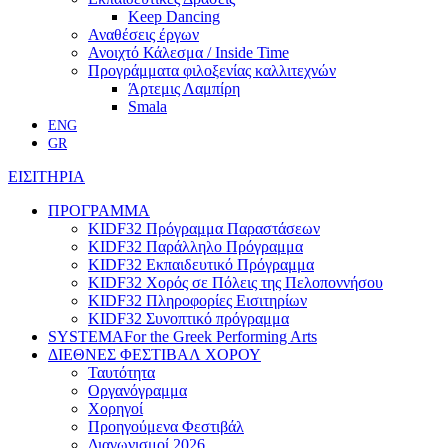
Keep Dancing
Αναθέσεις έργων
Ανοιχτό Κάλεσμα / Inside Time
Προγράμματα φιλοξενίας καλλιτεχνών
Άρτεμις Λαμπίρη
Smala
ENG
GR
ΕΙΣΙΤΗΡΙΑ
ΠΡΟΓΡΑΜΜΑ
KIDF32 Πρόγραμμα Παραστάσεων
KIDF32 Παράλληλο Πρόγραμμα
KIDF32 Εκπαιδευτικό Πρόγραμμα
KIDF32 Χορός σε Πόλεις της Πελοποννήσου
KIDF32 Πληροφορίες Εισιτηρίων
KIDF32 Συνοπτικό πρόγραμμα
SYSTEMA
For the Greek Performing Arts
ΔΙΕΘΝΕΣ ΦΕΣΤΙΒΑΛ ΧΟΡΟΥ
Ταυτότητα
Οργανόγραμμα
Χορηγοί
Προηγούμενα Φεστιβάλ
Διαγωνισμοί 2026