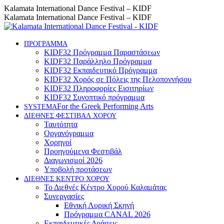
Skip
Instagram
Facebook
YouTube
Kalamata International Dance Festival – KIDF
to
page
page
page
Kalamata International Dance Festival – KIDF
content
opens
opens
opens
in
in
in
new
new
new
ΠΡΟΓΡΑΜΜΑ
KIDF32 Πρόγραμμα Παραστάσεων
window
window
window
KIDF32 Παράλληλο Πρόγραμμα
KIDF32 Εκπαιδευτικό Πρόγραμμα
KIDF32 Χορός σε Πόλεις της Πελοποννήσου
KIDF32 Πληροφορίες Εισιτηρίων
KIDF32 Συνοπτικό πρόγραμμα
For the Greek Performing Arts
SYSTEMA
ΔΙΕΘΝΕΣ ΦΕΣΤΙΒΑΛ ΧΟΡΟΥ
Ταυτότητα
Οργανόγραμμα
Χορηγοί
Προηγούμενα Φεστιβάλ
Διαγωνισμοί 2026
Υποβολή προτάσεων
ΔΙΕΘΝΕΣ ΚΕΝΤΡΟ ΧΟΡΟΥ
Το Διεθνές Κέντρο Χορού Καλαμάτας
Συνεργασίες
Εθνική Λυρική Σκηνή
Πρόγραμμα CANAL 2026
Εκπαιδευτικές Δράσεις