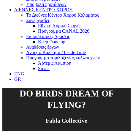
Υποβολή προτάσεων
ΔΙΕΘΝΕΣ ΚΕΝΤΡΟ ΧΟΡΟΥ
Το Διεθνές Κέντρο Χορού Καλαμάτας
Συνεργασίες
Εθνική Λυρική Σκηνή
Πρόγραμμα CANAL 2026
Εκπαιδευτικές Δράσεις
Keep Dancing
Αναθέσεις έργων
Ανοιχτό Κάλεσμα / Inside Time
Προγράμματα φιλοξενίας καλλιτεχνών
Άρτεμις Λαμπίρη
Smala
ENG
GR
DO BIRDS DREAM OF
FLYING?
Fabla Collective