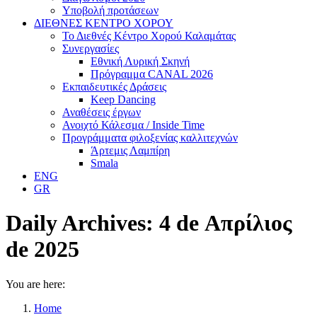
Υποβολή προτάσεων
ΔΙΕΘΝΕΣ ΚΕΝΤΡΟ ΧΟΡΟΥ
Το Διεθνές Κέντρο Χορού Καλαμάτας
Συνεργασίες
Εθνική Λυρική Σκηνή
Πρόγραμμα CANAL 2026
Εκπαιδευτικές Δράσεις
Keep Dancing
Αναθέσεις έργων
Ανοιχτό Κάλεσμα / Inside Time
Προγράμματα φιλοξενίας καλλιτεχνών
Άρτεμις Λαμπίρη
Smala
ENG
GR
Daily Archives:
4 de Απρίλιος
de 2025
You are here:
Home