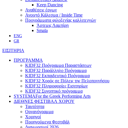
Keep Dancing
Αναθέσεις έργων
Ανοιχτό Κάλεσμα / Inside Time
Προγράμματα φιλοξενίας καλλιτεχνών
Άρτεμις Λαμπίρη
Smala
ENG
GR
ΕΙΣΙΤΗΡΙΑ
ΠΡΟΓΡΑΜΜΑ
KIDF32 Πρόγραμμα Παραστάσεων
KIDF32 Παράλληλο Πρόγραμμα
KIDF32 Εκπαιδευτικό Πρόγραμμα
KIDF32 Χορός σε Πόλεις της Πελοποννήσου
KIDF32 Πληροφορίες Εισιτηρίων
KIDF32 Συνοπτικό πρόγραμμα
SYSTEMA
For the Greek Performing Arts
ΔΙΕΘΝΕΣ ΦΕΣΤΙΒΑΛ ΧΟΡΟΥ
Ταυτότητα
Οργανόγραμμα
Χορηγοί
Προηγούμενα Φεστιβάλ
Διαγωνισμοί 2026