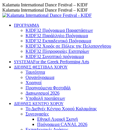
Skip
Instagram
Facebook
YouTube
Kalamata International Dance Festival – KIDF
to
page
page
page
Kalamata International Dance Festival – KIDF
content
opens
opens
opens
in
in
in
new
new
new
ΠΡΟΓΡΑΜΜΑ
KIDF32 Πρόγραμμα Παραστάσεων
window
window
window
KIDF32 Παράλληλο Πρόγραμμα
KIDF32 Εκπαιδευτικό Πρόγραμμα
KIDF32 Χορός σε Πόλεις της Πελοποννήσου
KIDF32 Πληροφορίες Εισιτηρίων
KIDF32 Συνοπτικό πρόγραμμα
For the Greek Performing Arts
SYSTEMA
ΔΙΕΘΝΕΣ ΦΕΣΤΙΒΑΛ ΧΟΡΟΥ
Ταυτότητα
Οργανόγραμμα
Χορηγοί
Προηγούμενα Φεστιβάλ
Διαγωνισμοί 2026
Υποβολή προτάσεων
ΔΙΕΘΝΕΣ ΚΕΝΤΡΟ ΧΟΡΟΥ
Το Διεθνές Κέντρο Χορού Καλαμάτας
Συνεργασίες
Εθνική Λυρική Σκηνή
Πρόγραμμα CANAL 2026
Εκπαιδευτικές Δράσεις