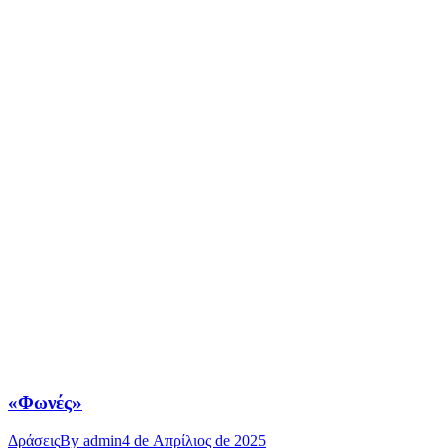
«Φωνές»
Δράσεις
By
admin
4 de Απρίλιος de 2025