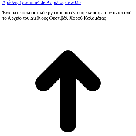
Δράσεις
By
admin
4 de Απρίλιος de 2025
Ένα οπτικοακουστικό έργο και μια έντυπη έκδοση εμπνέονται από
το Αρχείο του Διεθνούς Φεστιβάλ Χορού Καλαμάτας
t
T