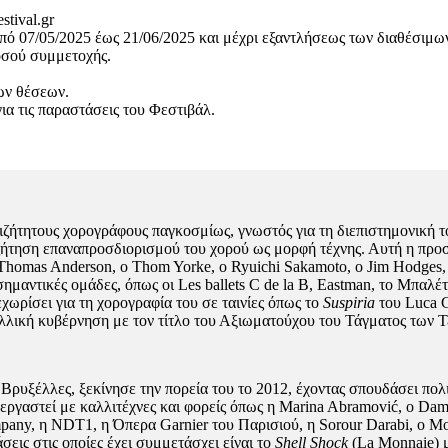
tival.gr
πό 07/05/2025 έως 21/06/2025 και μέχρι εξαντλήσεως των διαθέσιμω
οσού συμμετοχής.
ων θέσεων.
ια τις παραστάσεις του Φεστιβάλ.
ιζήτητους χορογράφους παγκοσμίως, γνωστός για τη διεπιστημονική του
αζήτηση επαναπροσδιορισμού του χορού ως μορφή τέχνης. Αυτή η προσ
Thomas Anderson, ο Thom Yorke, ο Ryuichi Sakamoto, ο Jim Hodges, 
σημαντικές ομάδες, όπως οι Les ballets C de la B, Eastman, το Μπαλ
χωρίσει για τη χορογραφία του σε ταινίες όπως το
Suspiria
του Luca G
αλλική κυβέρνηση με τον τίτλο του Αξιωματούχου του Τάγματος των Τ
ς Βρυξέλλες, ξεκίνησε την πορεία του το 2012, έχοντας σπουδάσει πο
αστεί με καλλιτέχνες και φορείς όπως η Marina Abramović, ο Damien 
ny, η NDT1, η Όπερα Garnier του Παρισιού, η Sorour Darabi, ο Mor S
εις στις οποίες έχει συμμετάσχει είναι το
Shell Shock
(La Monnaie) μ