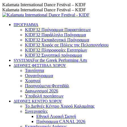
Skip
Instagram
Facebook
YouTube
Kalamata International Dance Festival – KIDF
to
page
page
page
Kalamata International Dance Festival – KIDF
content
opens
opens
opens
in
in
in
new
new
new
ΠΡΟΓΡΑΜΜΑ
KIDF32 Πρόγραμμα Παραστάσεων
window
window
window
KIDF32 Παράλληλο Πρόγραμμα
KIDF32 Εκπαιδευτικό Πρόγραμμα
KIDF32 Χορός σε Πόλεις της Πελοποννήσου
KIDF32 Πληροφορίες Εισιτηρίων
KIDF32 Συνοπτικό πρόγραμμα
For the Greek Performing Arts
SYSTEMA
ΔΙΕΘΝΕΣ ΦΕΣΤΙΒΑΛ ΧΟΡΟΥ
Ταυτότητα
Οργανόγραμμα
Χορηγοί
Προηγούμενα Φεστιβάλ
Διαγωνισμοί 2026
Υποβολή προτάσεων
ΔΙΕΘΝΕΣ ΚΕΝΤΡΟ ΧΟΡΟΥ
Το Διεθνές Κέντρο Χορού Καλαμάτας
Συνεργασίες
Εθνική Λυρική Σκηνή
Πρόγραμμα CANAL 2026
Εκπαιδευτικές Δράσεις