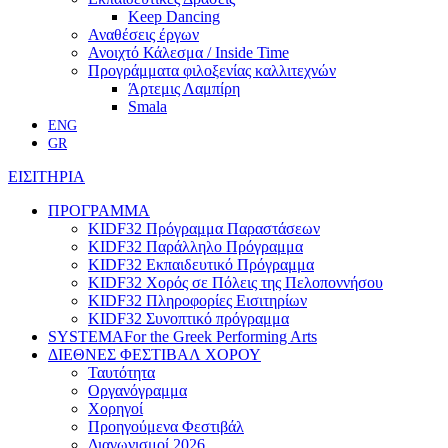
Keep Dancing
Αναθέσεις έργων
Ανοιχτό Κάλεσμα / Inside Time
Προγράμματα φιλοξενίας καλλιτεχνών
Άρτεμις Λαμπίρη
Smala
ENG
GR
ΕΙΣΙΤΗΡΙΑ
ΠΡΟΓΡΑΜΜΑ
KIDF32 Πρόγραμμα Παραστάσεων
KIDF32 Παράλληλο Πρόγραμμα
KIDF32 Εκπαιδευτικό Πρόγραμμα
KIDF32 Χορός σε Πόλεις της Πελοποννήσου
KIDF32 Πληροφορίες Εισιτηρίων
KIDF32 Συνοπτικό πρόγραμμα
SYSTEMA
For the Greek Performing Arts
ΔΙΕΘΝΕΣ ΦΕΣΤΙΒΑΛ ΧΟΡΟΥ
Ταυτότητα
Οργανόγραμμα
Χορηγοί
Προηγούμενα Φεστιβάλ
Διαγωνισμοί 2026