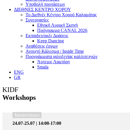
Υποβολή προτάσεων
ΔΙΕΘΝΕΣ ΚΕΝΤΡΟ ΧΟΡΟΥ
Το Διεθνές Κέντρο Χορού Καλαμάτας
Συνεργασίες
Εθνική Λυρική Σκηνή
Πρόγραμμα CANAL 2026
Εκπαιδευτικές Δράσεις
Keep Dancing
Αναθέσεις έργων
Ανοιχτό Κάλεσμα / Inside Time
Προγράμματα φιλοξενίας καλλιτεχνών
Άρτεμις Λαμπίρη
Smala
ENG
GR
KIDF
Workshops
Masterclasses
24.07-25.07 | 14:00-17:00