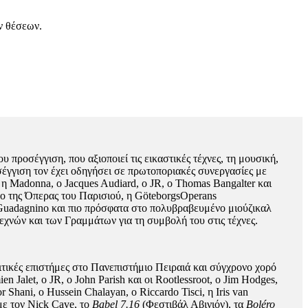
ν θέσεων.
 προσέγγιση, που αξιοποιεί τις εικαστικές τέχνες, τη μουσική,
έγγιση τον έχει οδηγήσει σε πρωτοποριακές συνεργασίες με
η Madonna, ο Jacques Audiard, ο JR, ο Thomas Bangalter και
έτο της Όπερας του Παρισιού, η GöteborgsOperans
uadagnino και πιο πρόσφατα στο πολυβραβευμένο μιούζικαλ
εχνών και των Γραμμάτων για τη συμβολή του στις τέχνες.
λιτικές επιστήμες στο Πανεπιστήμιο Πειραιά και σύγχρονο χορό
Jalet, ο JR, ο John Parish και οι Rootlessroot, ο Jim Hodges,
hani, ο Hussein Chalayan, ο Riccardo Tisci, η Iris van
ε τον Nick Cave, το
Babel 7.16
(Φεστιβάλ Αβινιόν), τα
Boléro