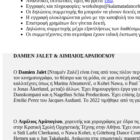
Αναλυτικές εκπτωτικές τιμές θα βρείτε
εδώ
.
Εγγραφές και πληροφορίες: workshops@kalamatadancefes
Οι δηλώσεις συμμετοχής θα μπορούν να γίνουν δεκτές α
Η εγγραφή ολοκληρώνεται μόνο με την καταβολή του π
Επιστροφή χρημάτων δεν γίνεται δεκτή.
Δηλώσεις συμμετοχής μέχρι εξαντλήσεως των διαθέσιμ
Οι συμμετέχοντες στα σεμινάρια έχουν ειδική έκπτωση γ
DAMIEN JALET & ΑΙΜΙΛΙΟΣ ΑΡΑΠΟΓΛΟΥ
Ο
Damien Jalet
[Νταμιέν Ζαλέ] είναι ένας από τους πλέον περ
τον κινηματογράφο, το θέατρο και τη μόδα, σε μια συνεχή αν
καλλιτέχνες όπως η Marina Abramović, ο Kohei Nawa, ο Paul 
ο Jonas Åkerlund, μεταξύ άλλων. Έχει δημιουργήσει έργα για 
Danskompani και η Nagelhus Schia Productions. Έχει επίσης ξε
Emilia Perez
του Jacques Audiard. Το 2022 τιμήθηκε από τη γ
Ο
Αιμίλιος Αράπογλου
, χορευτής και χορογράφος με έδρα τι
στην Κρατική Σχολή Ορχηστικής Τέχνης στην Αθήνα. Έχει συνεργ
ο Sidi Larbi Cherkaoui, ο Nawa Kohei, η Göteborg Dance Compa
Herpen και ο Jun Takahashi. Ανάμεσα στις σημαντικές παραστάσ