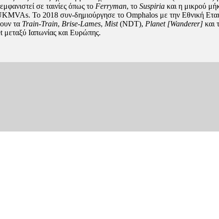
 εμφανιστεί σε ταινίες όπως το
Ferryman
, το
Suspiria
και η μικρού μή
UKMVAs. Το 2018 συν-δημιούργησε το Omphalos με την Εθνική Εταιρ
νουν τα
Train-Train
,
Brise-Lames
,
Mist
(NDT),
Planet [Wanderer]
και 
et μεταξύ Ιαπωνίας και Ευρώπης.