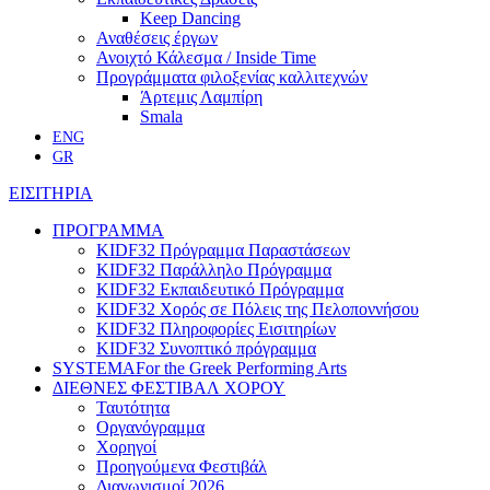
Keep Dancing
Αναθέσεις έργων
Ανοιχτό Κάλεσμα / Inside Time
Προγράμματα φιλοξενίας καλλιτεχνών
Άρτεμις Λαμπίρη
Smala
ENG
GR
ΕΙΣΙΤΗΡΙΑ
ΠΡΟΓΡΑΜΜΑ
KIDF32 Πρόγραμμα Παραστάσεων
KIDF32 Παράλληλο Πρόγραμμα
KIDF32 Εκπαιδευτικό Πρόγραμμα
KIDF32 Χορός σε Πόλεις της Πελοποννήσου
KIDF32 Πληροφορίες Εισιτηρίων
KIDF32 Συνοπτικό πρόγραμμα
SYSTEMA
For the Greek Performing Arts
ΔΙΕΘΝΕΣ ΦΕΣΤΙΒΑΛ ΧΟΡΟΥ
Ταυτότητα
Οργανόγραμμα
Χορηγοί
Προηγούμενα Φεστιβάλ
Διαγωνισμοί 2026