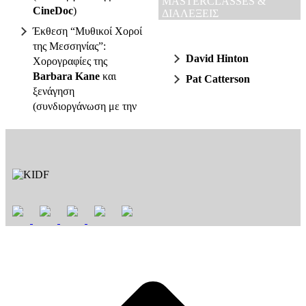
MASTERCLASSES &
CineDoc
)
ΔΙΑΛΕΞΕΙΣ
Έκθεση “Μυθικοί Χοροί
της Μεσσηνίας”:
David Hinton
Χορογραφίες της
Barbara Kane
και
Pat Catterson
ξενάγηση
(συνδιοργάνωση με την
t
T