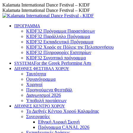
Skip
Instagram
Facebook
YouTube
Kalamata International Dance Festival – KIDF
to
page
page
page
Kalamata International Dance Festival – KIDF
content
opens
opens
opens
in
in
in
new
new
new
ΠΡΟΓΡΑΜΜΑ
KIDF32 Πρόγραμμα Παραστάσεων
window
window
window
KIDF32 Παράλληλο Πρόγραμμα
KIDF32 Εκπαιδευτικό Πρόγραμμα
KIDF32 Χορός σε Πόλεις της Πελοποννήσου
KIDF32 Πληροφορίες Εισιτηρίων
KIDF32 Συνοπτικό πρόγραμμα
For the Greek Performing Arts
SYSTEMA
ΔΙΕΘΝΕΣ ΦΕΣΤΙΒΑΛ ΧΟΡΟΥ
Ταυτότητα
Οργανόγραμμα
Χορηγοί
Προηγούμενα Φεστιβάλ
Διαγωνισμοί 2026
Υποβολή προτάσεων
ΔΙΕΘΝΕΣ ΚΕΝΤΡΟ ΧΟΡΟΥ
Το Διεθνές Κέντρο Χορού Καλαμάτας
Συνεργασίες
Εθνική Λυρική Σκηνή
Πρόγραμμα CANAL 2026
Εκπαιδευτικές Δράσεις