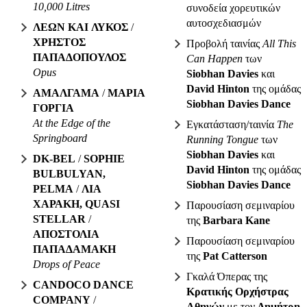
10,000 Litres
συνοδεία χορευτικών
αυτοσχεδιασμών
ΛΕΩΝ ΚΑΙ ΛΥΚΟΣ
/
ΧΡΗΣΤΟΣ
Προβολή ταινίας
All This
ΠΑΠΑΔΟΠΟΥΛΟΣ
Can Happen
των
Opus
Siobhan Davies
και
David Hinton
της ομάδας
ΑΜΑΛΓΑΜΑ
/
ΜΑΡΙΑ
Siobhan Davies Dance
ΓΟΡΓΙΑ
At the Edge of the
Εγκατάσταση/ταινία
The
Springboard
Running Tongue
των
Siobhan Davies
και
DK-BEL
/
SOPHIE
David Hinton
της ομάδας
BULBULYAN,
Siobhan Davies Dance
PELMA
/
ΛΙΑ
ΧΑΡΑΚΗ, QUASI
Παρουσίαση σεμιναρίου
STELLAR
/
της
Barbara Kane
ΑΠΟΣΤΟΛΙΑ
Παρουσίαση σεμιναρίου
ΠΑΠΑΔΑΜΑΚΗ
της
Pat Catterson
Drops of Peace
Γκαλά Όπερας της
CANDOCO DANCE
Κρατικής Ορχήστρας
COMPANY
/
Αθηνών
με τον
Δημήτρη