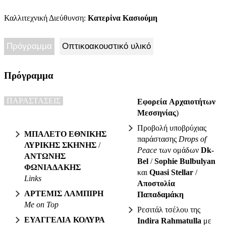
Καλλιτεχνική Διεύθυνση:
Κατερίνα Κασιούμη
Πρόγραμμα
Οπτικοακουστικό υλικό
Πρόγραμμα
ΠΑΡΑΣΤΑΣΕΙΣ
Εφορεία Αρχαιοτήτων
Μεσσηνίας
)
Προβολή υποβρύχιας
ΜΠΑΛΕΤΟ ΕΘΝΙΚΗΣ
παράστασης
Drops of
ΛΥΡΙΚΗΣ ΣΚΗΝΗΣ
/
Peace
των ομάδων
Dk-
ΑΝΤΩΝΗΣ
Bel
/
Sophie Bulbulyan
ΦΩΝΙΑΔΑΚΗΣ
και
Quasi Stellar
/
Links
Αποστολία
ΑΡΤΕΜΙΣ ΛΑΜΠΙΡΗ
Παπαδαμάκη
Μe on Top
Ρεσιτάλ τσέλου της
ΕΥΑΓΓΕΛΙΑ ΚΟΛΥΡΑ
Indira Rahmatulla
με