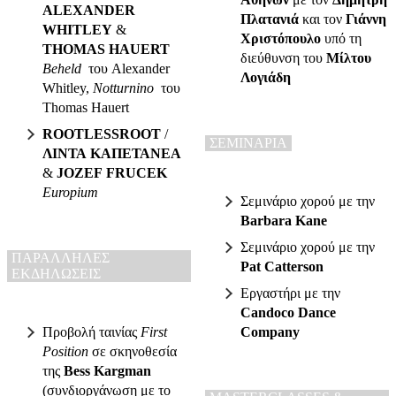
ALEXANDER
Πλατανιά
και τον
Γιάννη
WHITLEY
&
Χριστόπουλο
υπό τη
THOMAS HAUERT
διεύθυνση του
Μίλτου
Beheld
του
Alexander
Λογιάδη
Whitley,
Notturnino
του
Thomas Hauert
ROOTLESSROOT
/
ΣΕΜΙΝΑΡΙΑ
ΛΙΝΤΑ ΚΑΠΕΤΑΝΕΑ
&
JOZEF FRUCEK
Europium
Σεμινάριο χορού με την
Barbara Kane
Σεμινάριο χορού με την
ΠΑΡΑΛΛΗΛΕΣ
Pat Catterson
ΕΚΔΗΛΩΣΕΙΣ
Εργαστήρι με την
Candoco Dance
Προβολή ταινίας
First
Company
Position
σε σκηνοθεσία
της
Bess Kargman
(συνδιοργάνωση με το