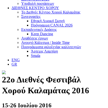
Υποβολή προτάσεων
ΔΙΕΘΝΕΣ ΚΕΝΤΡΟ ΧΟΡΟΥ
Το Διεθνές Κέντρο Χορού Καλαμάτας
Συνεργασίες
Εθνική Λυρική Σκηνή
Πρόγραμμα CANAL 2026
Εκπαιδευτικές Δράσεις
Keep Dancing
Αναθέσεις έργων
Ανοιχτό Κάλεσμα / Inside Time
Προγράμματα φιλοξενίας καλλιτεχνών
Άρτεμις Λαμπίρη
Smala
ENG
GR
22ο Διεθνές Φεστιβάλ
Χορού Καλαμάτας 2016
15-26 Ιουλίου 2016