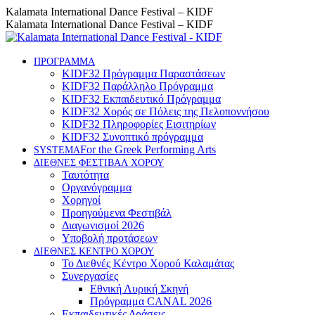
Skip
Instagram
Facebook
YouTube
Kalamata International Dance Festival – KIDF
to
page
page
page
Kalamata International Dance Festival – KIDF
content
opens
opens
opens
in
in
in
new
new
new
ΠΡΟΓΡΑΜΜΑ
KIDF32 Πρόγραμμα Παραστάσεων
window
window
window
KIDF32 Παράλληλο Πρόγραμμα
KIDF32 Εκπαιδευτικό Πρόγραμμα
KIDF32 Χορός σε Πόλεις της Πελοποννήσου
KIDF32 Πληροφορίες Εισιτηρίων
KIDF32 Συνοπτικό πρόγραμμα
For the Greek Performing Arts
SYSTEMA
ΔΙΕΘΝΕΣ ΦΕΣΤΙΒΑΛ ΧΟΡΟΥ
Ταυτότητα
Οργανόγραμμα
Χορηγοί
Προηγούμενα Φεστιβάλ
Διαγωνισμοί 2026
Υποβολή προτάσεων
ΔΙΕΘΝΕΣ ΚΕΝΤΡΟ ΧΟΡΟΥ
Το Διεθνές Κέντρο Χορού Καλαμάτας
Συνεργασίες
Εθνική Λυρική Σκηνή
Πρόγραμμα CANAL 2026
Εκπαιδευτικές Δράσεις