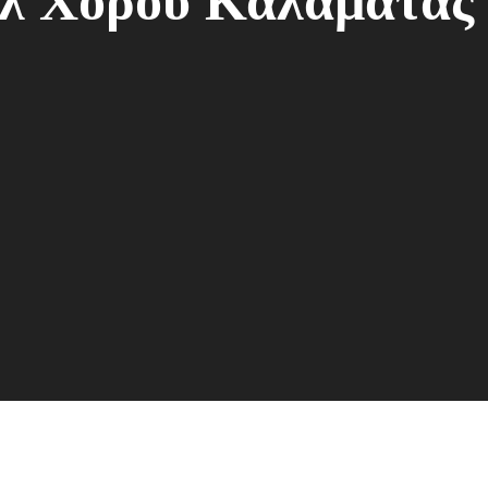
άλ Χορού Καλαμάτας