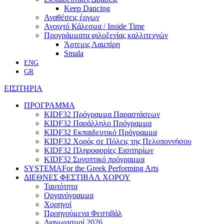
Keep Dancing
Αναθέσεις έργων
Ανοιχτό Κάλεσμα / Inside Time
Προγράμματα φιλοξενίας καλλιτεχνών
Άρτεμις Λαμπίρη
Smala
ENG
GR
ΕΙΣΙΤΗΡΙΑ
ΠΡΟΓΡΑΜΜΑ
KIDF32 Πρόγραμμα Παραστάσεων
KIDF32 Παράλληλο Πρόγραμμα
KIDF32 Εκπαιδευτικό Πρόγραμμα
KIDF32 Χορός σε Πόλεις της Πελοποννήσου
KIDF32 Πληροφορίες Εισιτηρίων
KIDF32 Συνοπτικό πρόγραμμα
SYSTEMA
For the Greek Performing Arts
ΔΙΕΘΝΕΣ ΦΕΣΤΙΒΑΛ ΧΟΡΟΥ
Ταυτότητα
Οργανόγραμμα
Χορηγοί
Προηγούμενα Φεστιβάλ
Διαγωνισμοί 2026