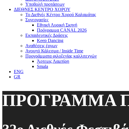
Υποβολή προτάσεων
ΔΙΕΘΝΕΣ ΚΕΝΤΡΟ ΧΟΡΟΥ
Το Διεθνές Κέντρο Χορού Καλαμάτας
Συνεργασίες
Εθνική Λυρική Σκηνή
Πρόγραμμα CANAL 2026
Εκπαιδευτικές Δράσεις
Keep Dancing
Αναθέσεις έργων
Ανοιχτό Κάλεσμα / Inside Time
Προγράμματα φιλοξενίας καλλιτεχνών
Άρτεμις Λαμπίρη
Smala
ENG
GR
ΠΡΟΓΡΑΜΜΑ 