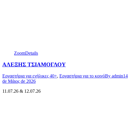
Zoom
Details
ΑΛΕΞΗΣ ΤΣΙΑΜΟΓΛΟΥ
Εργαστήρια για ενήλικες 40+
,
Εργαστήρια για το κοινό
By
admin
14
de Μάιος de 2026
11.07.26 & 12.07.26