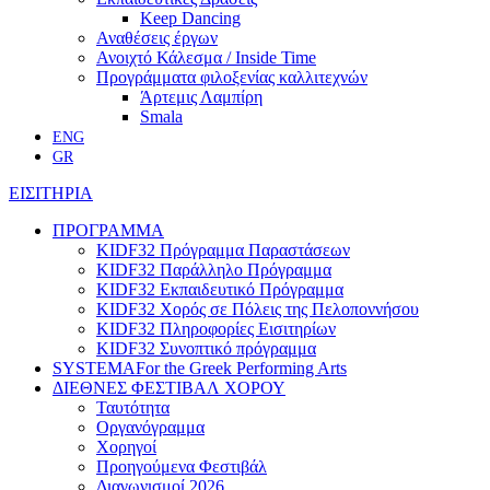
Keep Dancing
Αναθέσεις έργων
Ανοιχτό Κάλεσμα / Inside Time
Προγράμματα φιλοξενίας καλλιτεχνών
Άρτεμις Λαμπίρη
Smala
ENG
GR
ΕΙΣΙΤΗΡΙΑ
ΠΡΟΓΡΑΜΜΑ
KIDF32 Πρόγραμμα Παραστάσεων
KIDF32 Παράλληλο Πρόγραμμα
KIDF32 Εκπαιδευτικό Πρόγραμμα
KIDF32 Χορός σε Πόλεις της Πελοποννήσου
KIDF32 Πληροφορίες Εισιτηρίων
KIDF32 Συνοπτικό πρόγραμμα
SYSTEMA
For the Greek Performing Arts
ΔΙΕΘΝΕΣ ΦΕΣΤΙΒΑΛ ΧΟΡΟΥ
Ταυτότητα
Οργανόγραμμα
Χορηγοί
Προηγούμενα Φεστιβάλ
Διαγωνισμοί 2026