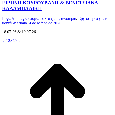
ΕΙΡΗΝΗ ΚΟΥΡΟΥΒΑΝΗ & ΒΕΝΕΤΣΙΑΝΑ
ΚΑΛΑΜΠΑΛΙΚΗ
Εργαστήρια για άτομα με και χωρίς αναπηρία
,
Εργαστήρια για το
κοινό
By
admin
14 de Μάιος de 2026
18.07.26 & 19.07.26
←
1
2
3
4
5
6
←
t
T