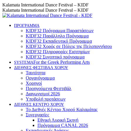
Skip
Instagram
Facebook
YouTube
Kalamata International Dance Festival – KIDF
to
page
page
page
Kalamata International Dance Festival – KIDF
content
opens
opens
opens
in
in
in
new
new
new
ΠΡΟΓΡΑΜΜΑ
KIDF32 Πρόγραμμα Παραστάσεων
window
window
window
KIDF32 Παράλληλο Πρόγραμμα
KIDF32 Εκπαιδευτικό Πρόγραμμα
KIDF32 Χορός σε Πόλεις της Πελοποννήσου
KIDF32 Πληροφορίες Εισιτηρίων
KIDF32 Συνοπτικό πρόγραμμα
For the Greek Performing Arts
SYSTEMA
ΔΙΕΘΝΕΣ ΦΕΣΤΙΒΑΛ ΧΟΡΟΥ
Ταυτότητα
Οργανόγραμμα
Χορηγοί
Προηγούμενα Φεστιβάλ
Διαγωνισμοί 2026
Υποβολή προτάσεων
ΔΙΕΘΝΕΣ ΚΕΝΤΡΟ ΧΟΡΟΥ
Το Διεθνές Κέντρο Χορού Καλαμάτας
Συνεργασίες
Εθνική Λυρική Σκηνή
Πρόγραμμα CANAL 2026
Εκπαιδευτικές Δράσεις