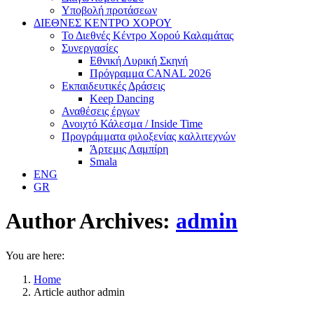
Υποβολή προτάσεων
ΔΙΕΘΝΕΣ ΚΕΝΤΡΟ ΧΟΡΟΥ
Το Διεθνές Κέντρο Χορού Καλαμάτας
Συνεργασίες
Εθνική Λυρική Σκηνή
Πρόγραμμα CANAL 2026
Εκπαιδευτικές Δράσεις
Keep Dancing
Αναθέσεις έργων
Ανοιχτό Κάλεσμα / Inside Time
Προγράμματα φιλοξενίας καλλιτεχνών
Άρτεμις Λαμπίρη
Smala
ENG
GR
Author Archives:
admin
You are here:
Home
Article author admin