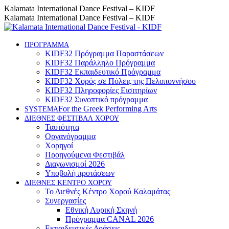
Skip
Instagram
Facebook
YouTube
Kalamata International Dance Festival – KIDF
to
page
page
page
Kalamata International Dance Festival – KIDF
content
opens
opens
opens
in
in
in
new
new
new
ΠΡΟΓΡΑΜΜΑ
KIDF32 Πρόγραμμα Παραστάσεων
window
window
window
KIDF32 Παράλληλο Πρόγραμμα
KIDF32 Εκπαιδευτικό Πρόγραμμα
KIDF32 Χορός σε Πόλεις της Πελοποννήσου
KIDF32 Πληροφορίες Εισιτηρίων
KIDF32 Συνοπτικό πρόγραμμα
For the Greek Performing Arts
SYSTEMA
ΔΙΕΘΝΕΣ ΦΕΣΤΙΒΑΛ ΧΟΡΟΥ
Ταυτότητα
Οργανόγραμμα
Χορηγοί
Προηγούμενα Φεστιβάλ
Διαγωνισμοί 2026
Υποβολή προτάσεων
ΔΙΕΘΝΕΣ ΚΕΝΤΡΟ ΧΟΡΟΥ
Το Διεθνές Κέντρο Χορού Καλαμάτας
Συνεργασίες
Εθνική Λυρική Σκηνή
Πρόγραμμα CANAL 2026
Εκπαιδευτικές Δράσεις