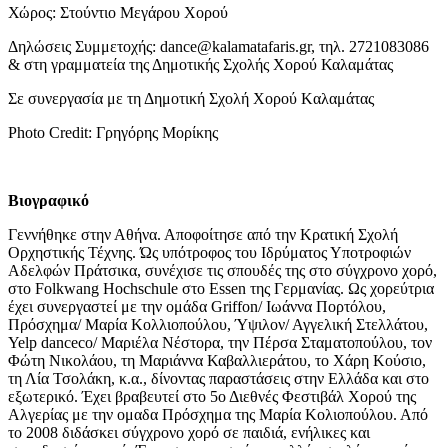
Χώρος: Στούντιο Μεγάρου Χορού
Δηλώσεις Συμμετοχής: dance@kalamatafaris.gr, τηλ. 2721083086
& στη γραμματεία της Δημοτικής Σχολής Χορού Καλαμάτας
Σε συνεργασία με τη Δημοτική Σχολή Χορού Kαλαμάτας
Photo Credit: Γρηγόρης Μορίκης
Βιογραφικό
Γεννήθηκε στην Αθήνα. Αποφοίτησε από την Κρατική Σχολή
Ορχηστικής Τέχνης. Ώς υπότροφος του Ιδρύματος Υποτροφιών
Αδελφών Πράτσικα, συνέχισε τις σπουδές της στο σύγχρονο χορό,
στο Folkwang Hochschule στο Essen της Γερμανίας. Ως χορεύτρια
έχει συνεργαστεί με την ομάδα Griffon/ Ιωάννα Πορτόλου,
Πρόσχημα/ Μαρία Κολλιοπούλου, Ύψιλον/ Αγγελική Στελλάτου,
Yelp danceco/ Μαριέλα Νέστορα, την Πέρσα Σταματοπούλου, τον
Φώτη Νικολάου, τη Μαριάννα Καβαλλιεράτου, το Χάρη Κούσιο,
τη Λία Τσολάκη, κ.α., δίνοντας παραστάσεις στην Ελλάδα και στο
εξωτερικό. Έχει βραβευτεί στο 5ο Διεθνές Φεστιβάλ Χορού της
Αλγερίας με την ομαδα Πρόσχημα της Μαρία Κολιοπούλου. Από
το 2008 διδάσκει σύγχρονο χορό σε παιδιά, ενήλικες και