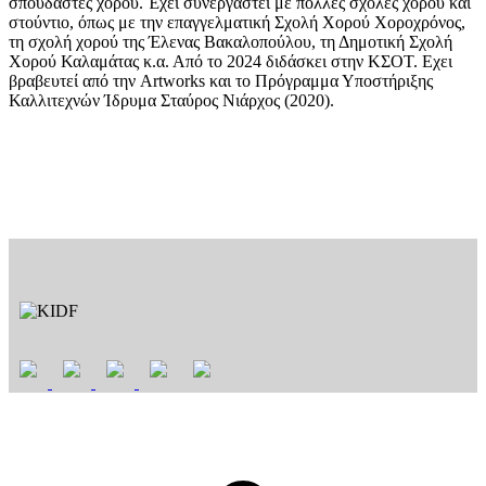
σπουδαστές χορού. Έχει συνεργαστεί με πολλές σχολές χορού και
στούντιο, όπως με την επαγγελματική Σχολή Χορού Χοροχρόνος,
τη σχολή χορού της Έλενας Βακαλοπούλου, τη Δημοτική Σχολή
Χορού Καλαμάτας κ.α. Από το 2024 διδάσκει στην ΚΣΟΤ. Εχει
βραβευτεί από την Artworks και το Πρόγραμμα Υποστήριξης
Καλλιτεχνών Ίδρυμα Σταύρος Νιάρχος (2020).
t
T