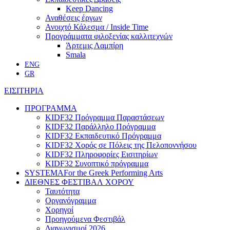
Keep Dancing
Αναθέσεις έργων
Ανοιχτό Κάλεσμα / Inside Time
Προγράμματα φιλοξενίας καλλιτεχνών
Άρτεμις Λαμπίρη
Smala
ENG
GR
ΕΙΣΙΤΗΡΙΑ
ΠΡΟΓΡΑΜΜΑ
KIDF32 Πρόγραμμα Παραστάσεων
KIDF32 Παράλληλο Πρόγραμμα
KIDF32 Εκπαιδευτικό Πρόγραμμα
KIDF32 Χορός σε Πόλεις της Πελοποννήσου
KIDF32 Πληροφορίες Εισιτηρίων
KIDF32 Συνοπτικό πρόγραμμα
SYSTEMA
For the Greek Performing Arts
ΔΙΕΘΝΕΣ ΦΕΣΤΙΒΑΛ ΧΟΡΟΥ
Ταυτότητα
Οργανόγραμμα
Χορηγοί
Προηγούμενα Φεστιβάλ
Διαγωνισμοί 2026