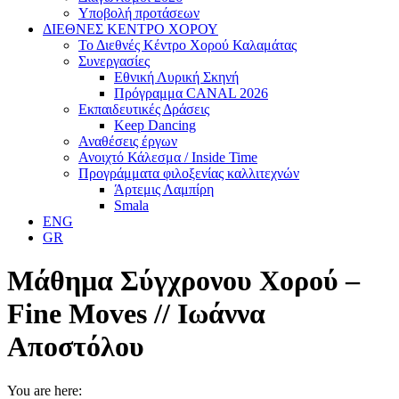
Υποβολή προτάσεων
ΔΙΕΘΝΕΣ ΚΕΝΤΡΟ ΧΟΡΟΥ
Το Διεθνές Κέντρο Χορού Καλαμάτας
Συνεργασίες
Εθνική Λυρική Σκηνή
Πρόγραμμα CANAL 2026
Εκπαιδευτικές Δράσεις
Keep Dancing
Αναθέσεις έργων
Ανοιχτό Κάλεσμα / Inside Time
Προγράμματα φιλοξενίας καλλιτεχνών
Άρτεμις Λαμπίρη
Smala
ENG
GR
Μάθημα Σύγχρονου Χορού –
Fine Moves // Ιωάννα
Αποστόλου
You are here: