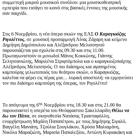
συμμετοχή μικρού μουσικού συνόλου: μια μουσικοθεατρική
εμπειρία που εισάγει το κοινό στις βασικές έννοιες της μουσικής
σαν παιχνίδι.
Στις 6 Νοεμβρίου, η νέα όπερα σκιών της ΕΛΣ
Ο Καραγκιόζης
Ριγολέττος
, σε μουσική προσαρμογή Λίνας Ζάχαρη και κείμενο
Δημήτρη Δημόπουλου και Αλέξανδρου Μελισσηνού
παρουσιάζεται για σχολεία στις 09.30 και στις 11.00.
Πρωταγωνιστούν οι μονωδοί Μάνος Κοκκώνης, Γιάννης
Σελητσανιώτης, Μαριλένα Στριφτόμπολα και ο καραγκιοζοπαίχτης
Αλέξανδρος Μελισσηνός. Ο πιο διάσημος και αγαπημένος
καμπούρης γελωτοποιός του θεάτρου σκιών, ο Καραγκιόζης,
καλείται να φέρει εις πέρας μια… λυρική αποστολή: να ερμηνεύσει
τον πιο διάσημο καμπούρη της όπερας, τον Ριγολέττο!
ης
Το απόγευμα της 6
Νοεμβρίου στις 18.30 και στις 21.00 θα
παρουσιαστεί η οπερέτα του Θεόφραστου Σακελλαρίδη
Θέλω να
δω τον Πάπα
, σε σκηνοθεσία Νατάσας Τριανταφύλλη,
ενορχήστρωση Μιχάλη Παπαπέτρου, με τους Δημήτρης Σιγαλό,
Βαγγέλη Μανιάτη, Τζούλια Σουγλάκου, Χρύσα Μαλιαμάνη,
Νικόλα Μαραζιώτη, Μαρισία Παπαλεξίου, Αντώνη Κυριακάκη και