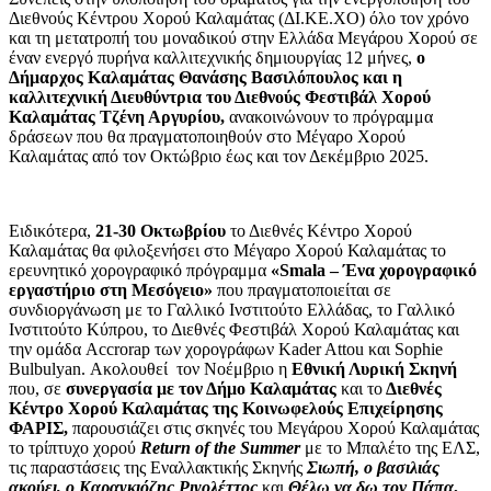
Διεθνούς Κέντρου Χορού Καλαμάτας (ΔΙ.ΚΕ.ΧΟ) όλο τον χρόνο
και τη μετατροπή του μοναδικού στην Ελλάδα Μεγάρου Χορού σε
έναν ενεργό πυρήνα καλλιτεχνικής δημιουργίας 12 μήνες,
ο
Δήμαρχος Καλαμάτας Θανάσης Βασιλόπουλος και η
καλλιτεχνική Διευθύντρια του Διεθνούς Φεστιβάλ Χορού
Καλαμάτας Τζένη Αργυρίου,
ανακοινώνουν το πρόγραμμα
δράσεων που θα πραγματοποιηθούν στο Μέγαρο Χορού
Καλαμάτας από τον Οκτώβριο έως και τον Δεκέμβριο 2025.
Ειδικότερα,
21-30 Οκτωβρίου
το Διεθνές Κέντρο Χορού
Καλαμάτας θα φιλοξενήσει στο Μέγαρο Χορού Καλαμάτας το
ερευνητικό χορογραφικό πρόγραμμα
«Smala – Ένα χορογραφικό
εργαστήριο στη Μεσόγειο»
που πραγματοποιείται σε
συνδιοργάνωση με το Γαλλικό Ινστιτούτο Ελλάδας, το Γαλλικό
Ινστιτούτο Κύπρου, το Διεθνές Φεστιβάλ Χορού Καλαμάτας και
την ομάδα Accrorap των χορογράφων Kader Attou και Sophie
Bulbulyan. Ακολουθεί τον Νοέμβριο η
Εθνική Λυρική Σκηνή
που, σε
συνεργασία με τον Δήμο Καλαμάτας
και το
Διεθνές
Κέντρο Χορού Καλαμάτας της Κοινωφελούς Επιχείρησης
ΦΑΡΙΣ,
παρουσιάζει στις σκηνές του Μεγάρου Χορού Καλαμάτας
το τρίπτυχο χορού
Return of the Summer
με το Μπαλέτο της ΕΛΣ,
τις παραστάσεις της Εναλλακτικής Σκηνής
Σιωπή, ο βασιλιάς
ακούει, ο Καραγκιόζης Ριγολέττος
και
Θέλω να δω τον Πάπα
,