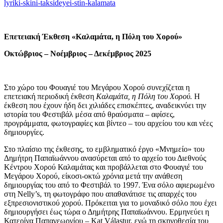
lyriki-skini-taksideyei-stin-kalamata
Επετειακή Έκθεση «Καλαμάτα, η Πόλη του Χορού»
Οκτώβριος – Νοέμβριος – Δεκέμβριος 2025
Στο χώρο του Φουαγιέ του Μεγάρου Χορού συνεχίζεται η
επετειακή περιοδική έκθεση
Καλαμάτα, η Πόλη του Χορού.
Η
έκθεση που έχουν ήδη δει χιλιάδες επισκέπτες, αναδεικνύει την
ιστορία του Φεστιβάλ μέσα από θραύσματα – αφίσες,
προγράμματα, φωτογραφίες και βίντεο – του αρχείου του και νέες
δημιουργίες.
Στο πλαίσιο της έκθεσης, το εμβληματικό έργο «Μνημείο» του
Δημήτρη Παπαϊωάννου ανασύρεται από το αρχείο του Διεθνούς
Κέντρου Χορού Καλαμάτας και προβάλλεται στο Φουαγιέ του
Μεγάρου Χορού, είκοσι-οκτώ χρόνια μετά την ανάθεση
δημιουργίας του από το Φεστιβάλ τo 1997. Ένα σόλο αφιερωμένο
στη Nelly’s, τη φωτογράφο που απαθανάτισε τις απαρχές του
εξπρεσιονιστικού χορού. Πρόκειται για το μοναδικό σόλο που έχει
δημιουργήσει έως τώρα ο Δημήτρης Παπαϊωάννου. Ερμηνεύει η
Κατερίνα Παπαγεωργίου – Kat Válastur, ενώ τη σκηνοθεσία του