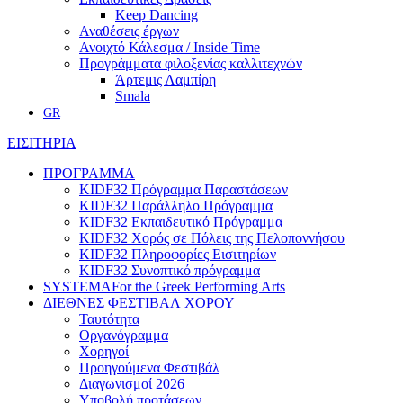
Keep Dancing
Αναθέσεις έργων
Ανοιχτό Κάλεσμα / Inside Time
Προγράμματα φιλοξενίας καλλιτεχνών
Άρτεμις Λαμπίρη
Smala
GR
ΕΙΣΙΤΗΡΙΑ
ΠΡΟΓΡΑΜΜΑ
KIDF32 Πρόγραμμα Παραστάσεων
KIDF32 Παράλληλο Πρόγραμμα
KIDF32 Εκπαιδευτικό Πρόγραμμα
KIDF32 Χορός σε Πόλεις της Πελοποννήσου
KIDF32 Πληροφορίες Εισιτηρίων
KIDF32 Συνοπτικό πρόγραμμα
SYSTEMA
For the Greek Performing Arts
ΔΙΕΘΝΕΣ ΦΕΣΤΙΒΑΛ ΧΟΡΟΥ
Ταυτότητα
Οργανόγραμμα
Χορηγοί
Προηγούμενα Φεστιβάλ
Διαγωνισμοί 2026
Υποβολή προτάσεων