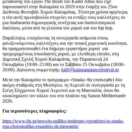
μετάδοσης του έργου
The Roots
του Kader Attou που είχε
παρουσιαστεί στην Καλαμάτα το 2019 στην έναρξη του 25ου
Διεθνούς Φεστιβάλ Χορού Καλαμάτας. Τέσσερα χρόνια αργότερα,
η νέα αυτή πρωτοβουλία στοχεύει να εντάξει τους καλλιτέχνες σε
μια διαδικασία δημιουργικής συνέχειας και διαπολιτισμικού
διαλόγου, μέσα από τη γλώσσα του χορού και του hip hop.
Παράλληλα, ενισχύοντας τη συνεργασία ανάμεσα στους
φιλοξενούμενους καλλιτέχνες και την τοπική χορευτική κοινότητα,
θα πραγματοποιηθεί ένα διήμερο εργαστήριο χορού για
προχωρημένους σπουδαστές χορού, με ελεύθερη είσοδο, στη
Δημοτική Σχολή Χορού Καλαμάτας, την Παρασκευή 24
Οκτωβρίου (19:00–21:00) και το Σάββατο 25 Οκτωβρίου (18:00–
20:00). Δηλώσεις συμμετοχής:
kidf@kalamatadancefestival.gr
.
Μετά την Καλαμάτα το πρόγραμμα «Smala» θα επισκεφθεί δύο
ακόμη σταθμούς στη Μεσόγειο, τη Λεμεσό σε συνεργασία με τη
Στέγη Σύγχρονου Χορού Λεμεσού και τη Μασσαλία, όπου θα
ολοκληρώσει τον κύκλο του στο πλαίσιο της Saison Méditerranée
2026.
Για περισσότερες πληροφορίες:
https://www.ifg.gr/news/to-galliko-institouto-ypostirizei-to-smala-
ena-chorografiko-ergastirio-sti-mesogeio/