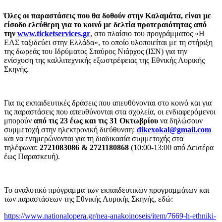
Όλες οι παραστάσεις που θα δοθούν στην Καλαμάτα, είναι με
είσοδο ελεύθερη για το κοινό με δελτία προτεραιότητας από
την
www.ticketservices.gr
, στο πλαίσιο του προγράμματος «Η
ΕΛΣ ταξιδεύει στην Ελλάδα», το οποίο υλοποιείται με τη στήριξη
της δωρεάς του Ιδρύματος Σταύρος Νιάρχος (ΙΣΝ) για την
ενίσχυση της καλλιτεχνικής εξωστρέφειας της Εθνικής Λυρικής
Σκηνής.
Για τις εκπαιδευτικές δράσεις που απευθύνονται στο κοινό και για
τις παραστάσεις που απευθύνονται στα σχολεία, οι ενδιαφερόμενοι
μπορούν
από τις 23 έως και τις 31 Οκτωβρίου
να δηλώσουν
συμμετοχή στην ηλεκτρονική διεύθυνση:
dikexokal@gmail.com
και να ενημερώνονται για τη διαδικασία συμμετοχής στα
τηλέφωνα:
2721083086 & 2721180868
(10:00-13:00 από Δευτέρα
έως Παρασκευή).
Το αναλυτικό πρόγραμμα των εκπαιδευτικών προγραμμάτων και
των παραστάσεων της Εθνικής Λυρικής Σκηνής, εδώ:
https://www.nationalopera.gr/nea-anakoinoseis/item/7669-h-ethniki-