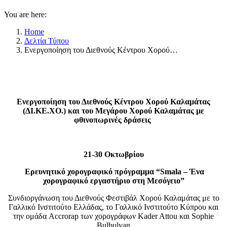
You are here:
Home
Δελτία Τύπου
Ενεργοποίηση του Διεθνούς Κέντρου Χορού…
Ενεργοποίηση του Διεθνούς Κέντρου Χορού Καλαμάτας
(ΔΙ.ΚΕ.ΧΟ.) και του Μεγάρου Χορού Καλαμάτας
με
φθινοπωρινές δράσεις
21-30 Οκτωβρίου
Ερευνητικό χορογραφικό πρόγραμμα “Smala – Ένα
χορογραφικό εργαστήριο στη Μεσόγειο”
Συνδιοργάνωση του Διεθνούς Φεστιβάλ Χορού Καλαμάτας με το
Γαλλικό Ινστιτούτο Ελλάδας, το Γαλλικό Ινστιτούτο Κύπρου και
την ομάδα Accrorap των χορογράφων Kader Attou και Sophie
Bulbulyan