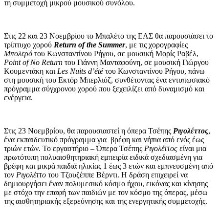
τη συμμετοχή μικρού μουσικού συνόλου.
Στις 22 και 23 Νοεμβρίου το Μπαλέτο της ΕΛΣ θα παρουσιάσει το
τρίπτυχο χορού
Return of the Summer
, με τις χορογραφίες
Μπολερό
του Κωνσταντίνου Ρήγου, σε μουσική Μορίς Ραβέλ,
Point of No Return
του Γιάννη Μανταφούνη, σε μουσική Γιώργου
Κουμεντάκη και
Les Nuits d’été
του Κωνσταντίνου Ρήγου, πάνω
στη μουσική του Εκτόρ Μπερλιόζ, συνθέτοντας ένα εντυπωσιακό
πρόγραμμα σύγχρονου χορού που ξεχειλίζει από δυναμισμό και
ενέργεια.
Στις 23 Νοεμβρίου, θα παρουσιαστεί η όπερα Τσέπης
Ριγολέττος
,
ένα εκπαιδευτικό πρόγραμμα για βρέφη και νήπια από ενός έως
τριών ετών. Το εργαστήριο – Όπερα Τσέπης
Ριγολέττος
είναι μια
πρωτότυπη πολυαισθητηριακή εμπειρία ειδικά σχεδιασμένη για
βρέφη και μικρά παιδιά ηλικίας 1 έως 3 ετών και εμπνευσμένη από
τον
Ριγολέττο
του Τζουζέππε Βέρντι. Η δράση επιχειρεί να
δημιουργήσει έναν πολυμεσικό κόσμο ήχου, εικόνας και κίνησης
με στόχο την επαφή των παιδιών με τον κόσμο της όπερας, μέσω
της αισθητηριακής εξερεύνησης και της ενεργητικής συμμετοχής.