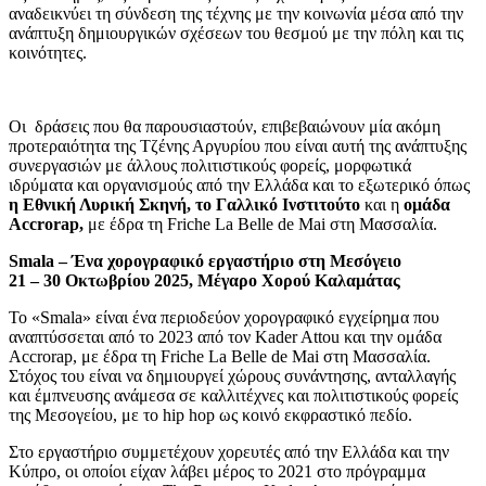
αναδεικνύει τη σύνδεση της τέχνης με την κοινωνία μέσα από την
ανάπτυξη δημιουργικών σχέσεων του θεσμού με την πόλη και τις
κοινότητες.
Οι δράσεις που θα παρουσιαστούν, επιβεβαιώνουν μία ακόμη
προτεραιότητα της Τζένης Αργυρίου που είναι αυτή της ανάπτυξης
συνεργασιών με άλλους πολιτιστικούς φορείς, μορφωτικά
ιδρύματα και οργανισμούς από την Ελλάδα και το εξωτερικό όπως
η Εθνική Λυρική Σκηνή, το Γαλλικό Ινστιτούτο
και η
ομάδα
Accrorap,
με έδρα τη Friche La Belle de Mai στη Μασσαλία.
Smala – Ένα χορογραφικό εργαστήριο στη Μεσόγειο
21 – 30 Οκτωβρίου 2025, Μέγαρο Χορού Καλαμάτας
Το «Smala» είναι ένα περιοδεύον χορογραφικό εγχείρημα που
αναπτύσσεται από το 2023 από τον Kader Attou και την ομάδα
Accrorap, με έδρα τη Friche La Belle de Mai στη Μασσαλία.
Στόχος του είναι να δημιουργεί χώρους συνάντησης, ανταλλαγής
και έμπνευσης ανάμεσα σε καλλιτέχνες και πολιτιστικούς φορείς
της Μεσογείου, με το hip hop ως κοινό εκφραστικό πεδίο.
Στο εργαστήριο συμμετέχουν χορευτές από την Ελλάδα και την
Κύπρο, οι οποίοι είχαν λάβει μέρος το 2021 στο πρόγραμμα