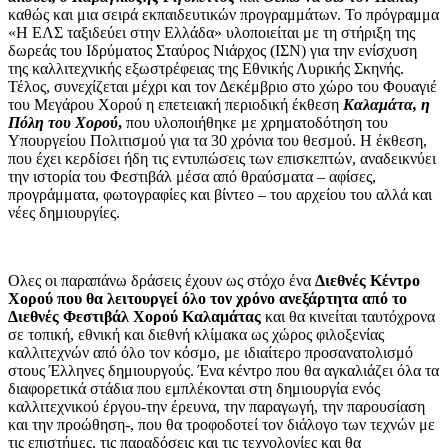
καθώς και μια σειρά εκπαιδευτικών προγραμμάτων. Το πρόγραμμα
«Η ΕΛΣ ταξιδεύει στην Ελλάδα» υλοποιείται με τη στήριξη της
δωρεάς του Ιδρύματος Σταύρος Νιάρχος (ΙΣΝ) για την ενίσχυση
της καλλιτεχνικής εξωστρέφειας της Εθνικής Λυρικής Σκηνής.
Τέλος, συνεχίζεται μέχρι και τον Δεκέμβριο στο χώρο του Φουαγιέ
του Μεγάρου Χορού η επετειακή περιοδική έκθεση
Καλαμάτα, η
Πόλη του Χορού
,
που υλοποιήθηκε με χρηματοδότηση του
Υπουργείου Πολιτισμού για τα 30 χρόνια του θεσμού. Η έκθεση,
που έχει κερδίσει ήδη τις εντυπώσεις των επισκεπτών, αναδεικνύει
την ιστορία του Φεστιβάλ μέσα από θραύσματα – αφίσες,
προγράμματα, φωτογραφίες και βίντεο – του αρχείου του αλλά και
νέες δημιουργίες.
Ολες οι παραπάνω δράσεις έχουν ως στόχο ένα
Διεθνές Κέντρο
Χορού που θα λειτουργεί όλο τον χρόνο ανεξάρτητα από το
Διεθνές Φεστιβάλ Χορού Καλαμάτας
και θα κινείται ταυτόχρονα
σε τοπική, εθνική και διεθνή κλίμακα ως χώρος φιλοξενίας
καλλιτεχνών από όλο τον κόσμο, με ιδιαίτερο προσανατολισμό
στους Έλληνες δημιουργούς. Ένα κέντρο που θα αγκαλιάζει όλα τα
διαφορετικά στάδια που εμπλέκονται στη δημιουργία ενός
καλλιτεχνικού έργου-την έρευνα, την παραγωγή, την παρουσίαση
και την προώθηση-, που θα τροφοδοτεί τον διάλογο των τεχνών με
τις επιστήμες, τις παραδόσεις και τις τεχνολογίες και θα