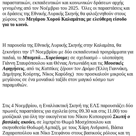
παραστατικών, εκπαιδευτικών και κοινωνικών δράσεων αρχής
γενομένης από τον Νοέμβριο του 2025. Όλες οι παραστάσεις και
οι δράσεις της Εθνικής Λυρικής Σκηνής θα φιλοξενηθούν στους
χώρους του
Μεγάρου Χορού Καλαμάτας με ελεύθερη είσοδο
για το κοινό.
Η παρουσία της Εθνικής Λυρικής Σκηνής στην Καλαμάτα, θα
η
ξεκινήσει την 1
Νοεμβρίου με δύο εκπαιδευτικά προγράμματα για
παιδιά, το
Μπαμπά…Χορεύουμε;
σε σχεδιασμό – υλοποίηση
Γιάννη Σταυρόπουλου και Θένιας Αντωνιάδη και τις
Μουσικές
Αφηγήσεις
, από τις
Κατσίκες ξέρουν τον Δρόμο
(Έλλη Γιαννάκη,
Δημήτρης Κούρτης, Νίκος Καρύδης) που προσκαλούν μικρούς και
μεγάλους σε ένα μοναδικό ταξίδι στον μαγικό κόσμο των
παραμυθιών.
Στις 4 Νοεμβρίου, η Εναλλακτική Σκηνή της ΕΛΣ παρουσιάζει δύο
πρωινές παραστάσεις για σχολεία (στις 09.30 και στις 11.00) του
μιούζικαλ για όλη την οικογένεια του Νίκου Κυπουργού
Σιωπή ο
βασιλιάς ακούει
,
σε λιμπρέτο Θωμά Μοσχόπουλου και
σκηνοθεσία Θοδωρή Αμπαζή, με τους Χάρη Ανδριανό, Βάσια
Ζαχαροπούλου και Νίκο Στεφάνου στους βασικούς ρόλους και τη