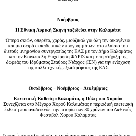
Νοέμβριος
H Εθνική Λυρική Σκηνή ταξιδεύει στην Καλαμάτα
Όπερα σκιών, οπερέτα, χορός, μιούζικαλ για όλη την οικογένεια
και μια σειρά εκπαιδευτικών προγραμμάτων, στο πλαίσιο του
διετούς μνημονίου συνεργασίας της ΕΛΣ με τον Δήμο Καλαμάτας
και την Κοινωφελή Επιχείρηση ΦΑΡΙΣ και με τη στήριξη της
δωρεάς του Ιδρύματος Σταύρος Νιάρχος (ΙΣΝ) για την ενίσχυση
της καλλιτεχνικής εξωστρέφειας της ΕΛΣ
Οκτώβριος – Νοέμβριος – Δεκέμβριος
Επετειακή Έκθεση «Καλαμάτα, η Πόλη του Χορού»
Συνεχίζεται στο Μέγαρο Χορού Καλαμάτας η περιοδική επετειακή
έκθεση που αναδεικνύει την ιστορία των 30 χρόνων του Διεθνούς
Φεστιβάλ Χορού Καλαμάτας
Συνεπείς στην υλοποίηση του οράματος για την ενεργοποίηση του