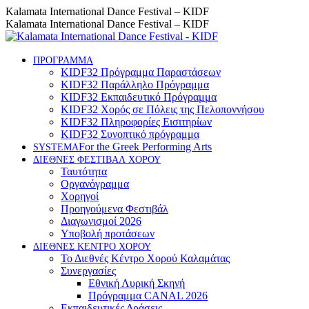
Skip
Instagram
Facebook
YouTube
Kalamata International Dance Festival – KIDF
to
page
page
page
Kalamata International Dance Festival – KIDF
content
opens
opens
opens
in
in
in
new
new
new
ΠΡΟΓΡΑΜΜΑ
KIDF32 Πρόγραμμα Παραστάσεων
window
window
window
KIDF32 Παράλληλο Πρόγραμμα
KIDF32 Εκπαιδευτικό Πρόγραμμα
KIDF32 Χορός σε Πόλεις της Πελοποννήσου
KIDF32 Πληροφορίες Εισιτηρίων
KIDF32 Συνοπτικό πρόγραμμα
For the Greek Performing Arts
SYSTEMA
ΔΙΕΘΝΕΣ ΦΕΣΤΙΒΑΛ ΧΟΡΟΥ
Ταυτότητα
Οργανόγραμμα
Χορηγοί
Προηγούμενα Φεστιβάλ
Διαγωνισμοί 2026
Υποβολή προτάσεων
ΔΙΕΘΝΕΣ ΚΕΝΤΡΟ ΧΟΡΟΥ
Το Διεθνές Κέντρο Χορού Καλαμάτας
Συνεργασίες
Εθνική Λυρική Σκηνή
Πρόγραμμα CANAL 2026
Εκπαιδευτικές Δράσεις