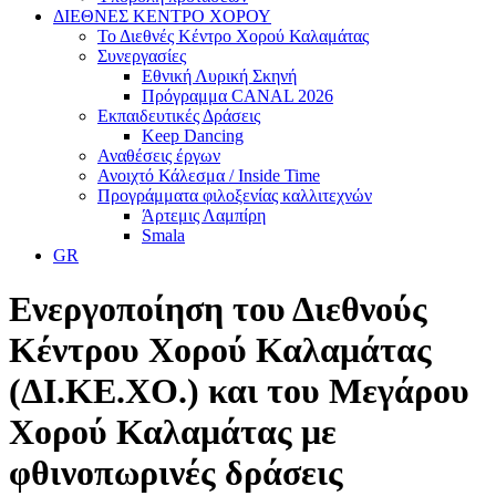
ΔΙΕΘΝΕΣ ΚΕΝΤΡΟ ΧΟΡΟΥ
Το Διεθνές Κέντρο Χορού Καλαμάτας
Συνεργασίες
Εθνική Λυρική Σκηνή
Πρόγραμμα CANAL 2026
Εκπαιδευτικές Δράσεις
Keep Dancing
Αναθέσεις έργων
Ανοιχτό Κάλεσμα / Inside Time
Προγράμματα φιλοξενίας καλλιτεχνών
Άρτεμις Λαμπίρη
Smala
GR
Ενεργοποίηση του Διεθνούς
Κέντρου Χορού Καλαμάτας
(ΔΙ.ΚΕ.ΧΟ.) και του Μεγάρου
Χορού Καλαμάτας με
φθινοπωρινές δράσεις