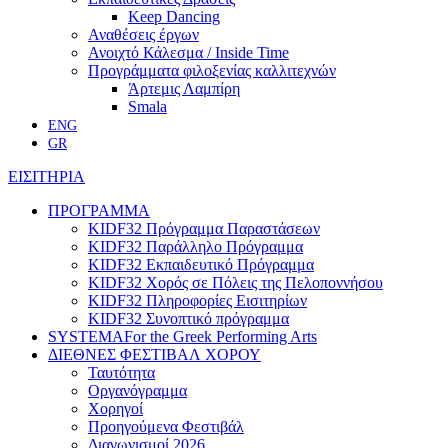
Keep Dancing
Αναθέσεις έργων
Ανοιχτό Κάλεσμα / Inside Time
Προγράμματα φιλοξενίας καλλιτεχνών
Άρτεμις Λαμπίρη
Smala
ENG
GR
ΕΙΣΙΤΗΡΙΑ
ΠΡΟΓΡΑΜΜΑ
KIDF32 Πρόγραμμα Παραστάσεων
KIDF32 Παράλληλο Πρόγραμμα
KIDF32 Εκπαιδευτικό Πρόγραμμα
KIDF32 Χορός σε Πόλεις της Πελοποννήσου
KIDF32 Πληροφορίες Εισιτηρίων
KIDF32 Συνοπτικό πρόγραμμα
SYSTEMA
For the Greek Performing Arts
ΔΙΕΘΝΕΣ ΦΕΣΤΙΒΑΛ ΧΟΡΟΥ
Ταυτότητα
Οργανόγραμμα
Χορηγοί
Προηγούμενα Φεστιβάλ
Διαγωνισμοί 2026