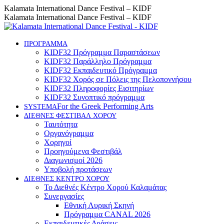
Skip
Instagram
Facebook
YouTube
Kalamata International Dance Festival – KIDF
to
page
page
page
Kalamata International Dance Festival – KIDF
content
opens
opens
opens
in
in
in
new
new
new
ΠΡΟΓΡΑΜΜΑ
KIDF32 Πρόγραμμα Παραστάσεων
window
window
window
KIDF32 Παράλληλο Πρόγραμμα
KIDF32 Εκπαιδευτικό Πρόγραμμα
KIDF32 Χορός σε Πόλεις της Πελοποννήσου
KIDF32 Πληροφορίες Εισιτηρίων
KIDF32 Συνοπτικό πρόγραμμα
For the Greek Performing Arts
SYSTEMA
ΔΙΕΘΝΕΣ ΦΕΣΤΙΒΑΛ ΧΟΡΟΥ
Ταυτότητα
Οργανόγραμμα
Χορηγοί
Προηγούμενα Φεστιβάλ
Διαγωνισμοί 2026
Υποβολή προτάσεων
ΔΙΕΘΝΕΣ ΚΕΝΤΡΟ ΧΟΡΟΥ
Το Διεθνές Κέντρο Χορού Καλαμάτας
Συνεργασίες
Εθνική Λυρική Σκηνή
Πρόγραμμα CANAL 2026
Εκπαιδευτικές Δράσεις