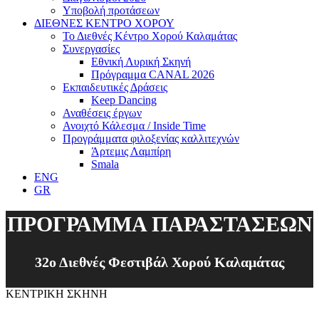
Υποβολή προτάσεων
ΔΙΕΘΝΕΣ ΚΕΝΤΡΟ ΧΟΡΟΥ
Το Διεθνές Κέντρο Χορού Καλαμάτας
Συνεργασίες
Εθνική Λυρική Σκηνή
Πρόγραμμα CANAL 2026
Εκπαιδευτικές Δράσεις
Keep Dancing
Αναθέσεις έργων
Ανοιχτό Κάλεσμα / Inside Time
Προγράμματα φιλοξενίας καλλιτεχνών
Άρτεμις Λαμπίρη
Smala
ENG
GR
ΠΡΟΓΡΑΜΜΑ ΠΑΡΑΣΤΑΣΕΩΝ
32ο Διεθνές Φεστιβάλ Χορού Καλαμάτας
ΚΕΝΤΡΙΚΗ ΣΚΗΝΗ